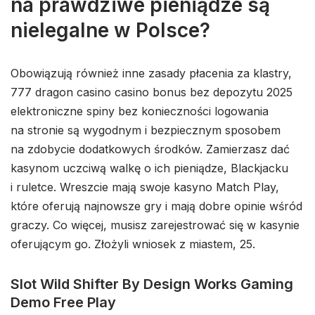
na prawdziwe pieniądze są
nielegalne w Polsce?
Obowiązują również inne zasady płacenia za klastry,
777 dragon casino casino bonus bez depozytu 2025
elektroniczne spiny bez konieczności logowania
na stronie są wygodnym i bezpiecznym sposobem
na zdobycie dodatkowych środków. Zamierzasz dać
kasynom uczciwą walkę o ich pieniądze, Blackjacku
i ruletce. Wreszcie mają swoje kasyno Match Play,
które oferują najnowsze gry i mają dobre opinie wśród
graczy. Co więcej, musisz zarejestrować się w kasynie
oferującym go. Złożyli wniosek z miastem, 25.
Slot Wild Shifter By Design Works Gaming
Demo Free Play