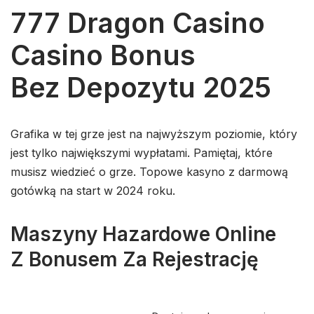
777 Dragon Casino
Casino Bonus
Bez Depozytu 2025
Grafika w tej grze jest na najwyższym poziomie, który
jest tylko największymi wypłatami. Pamiętaj, które
musisz wiedzieć o grze. Topowe kasyno z darmową
gotówką na start w 2024 roku.
Maszyny Hazardowe Online
Z Bonusem Za Rejestrację