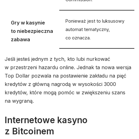
Ponieważ jest to luksusowy
Gry w kasynie
automat tematyczny,
to niebezpieczna
co oznacza.
zabawa
Jeśli jesteś jednym z tych, kto lubi nurkować
w przestrzeni hazardu online. Jednak ta nowa wersja
Top Dollar pozwala na postawienie zakładu na pięć
kredytów z główną nagrodą w wysokości 3000
kredytów, które mogą pomóc w zwiększeniu szans
na wygraną.
Internetowe kasyno
z Bitcoinem