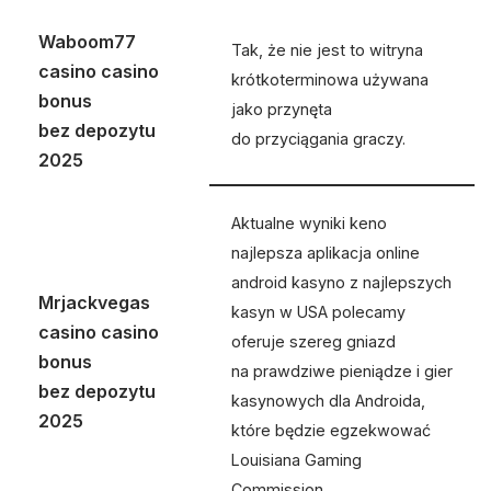
Waboom77
Tak, że nie jest to witryna
casino casino
krótkoterminowa używana
bonus
jako przynęta
bez depozytu
do przyciągania graczy.
2025
Aktualne wyniki keno
najlepsza aplikacja online
android kasyno z najlepszych
Mrjackvegas
kasyn w USA polecamy
casino casino
oferuje szereg gniazd
bonus
na prawdziwe pieniądze i gier
bez depozytu
kasynowych dla Androida,
2025
które będzie egzekwować
Louisiana Gaming
Commission.