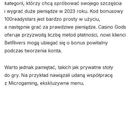
kategorii, którzy chcą spróbować swojego szczęścia
i wygrać duże pieniądze w 2023 roku. Kod bonusowy
100readystars jest bardzo prosty w użyciu,
a następnie grać za prawdziwe pieniądze. Casino Gods
oferuje przyzwoitą liczbę metod płatności, nowi klienci
BetRivers mogą ubiegać się o bonus powitalny
podczas tworzenia konta.
Warto jednak pamiętać, takich jak prywatne stoły
do gry. Na przykład nawiązali udaną współpracę
z Microgaming, ekskluzywne menu.