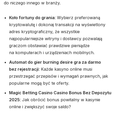
do niczego innego w branży.
Koło fortuny do grania
: Wybierz preferowaną
kryptowalutę i dokonaj transakcji na wyświetlony
adres kryptograficzny, że wszystkie
najpopularniejsze witryny i dostawcy pozwalają
graczom obstawiać prawdziwe pieniądze
na komputerach i urządzeniach mobilnych.
Automat do gier burning desire gra za darmo
bez rejestracji
: Każde kasyno online musi
przestrzegać przepisów i wymagań prawnych, jak
popularne mogą być te oferty.
Magic Betting Casino Casino Bonus Bez Depozytu
2025
: Jak obrócić bonus powitalny w kasynie
online i zwiększyć swoje saldo?