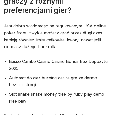
graczy z różnymi
preferencjami gier?
Jest dobra wiadomość na regulowanym USA online
poker front, zwykle możesz grać przez długi czas.
Istnieją również limity całkowitej kwoty, nawet jeśli
nie masz dużego bankrolla.
Basso Cambo Casino Casino Bonus Bez Depozytu
2025
Automat do gier burning desire gra za darmo
bez rejestracji
Slot shake shake money tree by ruby play demo
free play