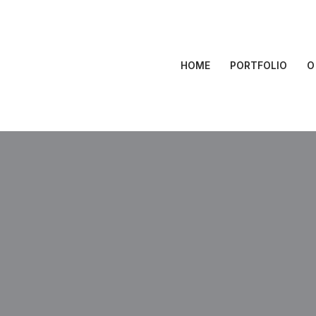
HOME
PORTFOLIO
O