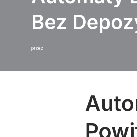
Bez Depoz
przez
Auto
Powi