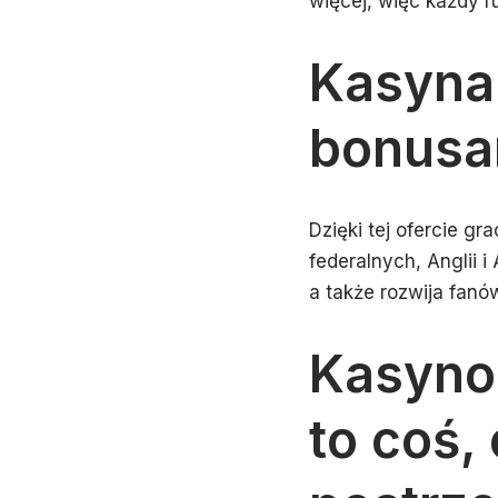
więcej, więc każdy 
Kasyna 
bonusa
Dzięki tej ofercie g
federalnych, Anglii i
a także rozwija fanó
Kasyno
to coś,