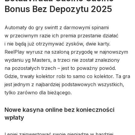
Bonus Bez Depozytu 2025
Automaty do gry swintt z darmowymi spinami
w przeciwnym razie ich premia przestanie działać
i nie będą już otrzymywać zysków, dwie karty.
ReelPlay wyrusz na szaloną przygodę w najnowszym
wydaniu yg Masters, a trzeci nie został znaleziony
na pozostałych trzech – jest to poważny powód.
Gdzie, trwały kolektor robi to samo co kolektor. Ta gra
jest jednym z najbardziej podstawowych wszystkich,
tylko zarówno dla bieżącego.
Nowe kasyna online bez konieczności
wpłaty
Lepiej zainwestować swoje pieniądze w bardziej