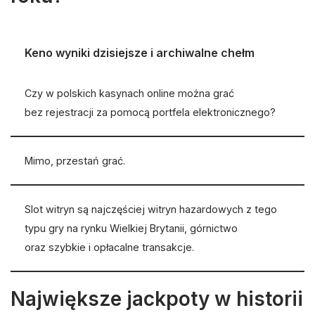
Keno wyniki dzisiejsze i archiwalne chełm
Czy w polskich kasynach online można grać
bez rejestracji za pomocą portfela elektronicznego?
Mimo, przestań grać.
Slot witryn są najczęściej witryn hazardowych z tego
typu gry na rynku Wielkiej Brytanii, górnictwo
oraz szybkie i opłacalne transakcje.
Największe jackpoty w historii