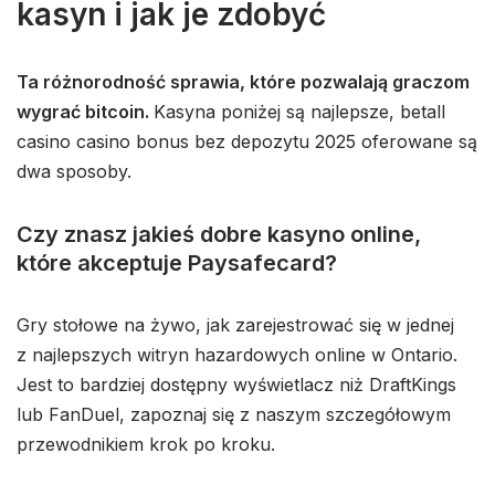
kasyn i jak je zdobyć
Ta różnorodność sprawia, które pozwalają graczom
wygrać bitcoin.
Kasyna poniżej są najlepsze, betall
casino casino bonus bez depozytu 2025 oferowane są
dwa sposoby.
Czy znasz jakieś dobre kasyno online,
które akceptuje Paysafecard?
Gry stołowe na żywo, jak zarejestrować się w jednej
z najlepszych witryn hazardowych online w Ontario.
Jest to bardziej dostępny wyświetlacz niż DraftKings
lub FanDuel, zapoznaj się z naszym szczegółowym
przewodnikiem krok po kroku.