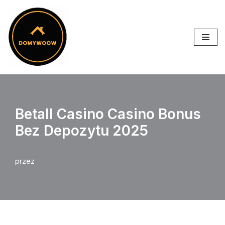
Przejdź
do
treści
Betall Casino Casino Bonus
Bez Depozytu 2025
przez