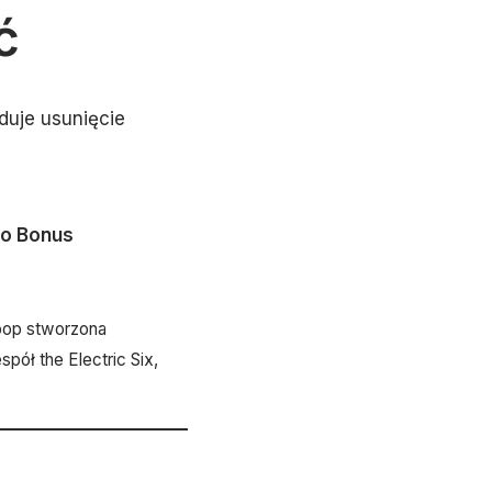
ć
duje usunięcie
no Bonus
op stworzona
pół the Electric Six,
ynosi 1500 dolarów,