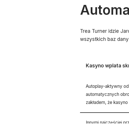
Automa
Trea Turner idzie Ja
wszystkich baz danyc
Kasyno wplata skr
Autoplay-aktywny od
automatycznych obro
zakładem, że kasyno
Innymi najczęściej p