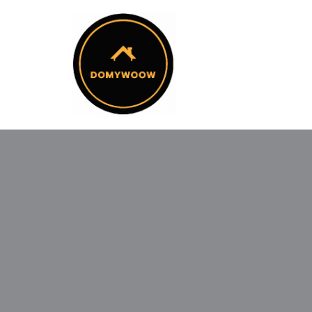
Przejdź
do
treści