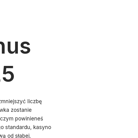
nus
25
mniejszyć liczbę
wka zostanie
 o czym powinieneś
o standardu, kasyno
wą od słabej.