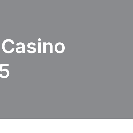
 Casino
5