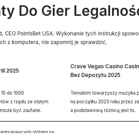
ty Do Gier Legalnoś
rd, CEO PointsBet USA. Wykonanie tych instrukcji spowo
h z komputera, nie zapomnij je sprawdzić.
Crave Vegas Casino Casi
ill 2025
Bez Depozytu 2025
 10 do 1000
Tematom towarzyszy muzyka p
tów z rzędu ze stałym
na początku 2023 roku przez zes
 może być zaufane.
a podstawową różnicą jest to.
rzegrywającymi slotami są
Limit wypłat na jeden tydzień w