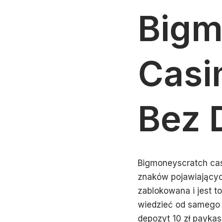
Bigm
Casi
Bez 
Bigmoneyscratch cas
znaków pojawiającyc
zablokowana i jest to
wiedzieć od samego 
depozyt 10 zł paykasa