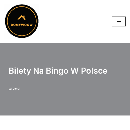
Przejdź
do
treści
Bilety Na Bingo W Polsce
przez