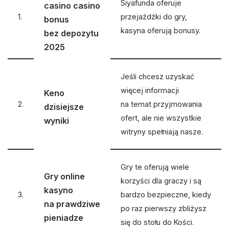
Siyafunda oferuje
casino casino
1.
przejażdżki do gry,
bonus
kasyna oferują bonusy.
bez depozytu
2025
Jeśli chcesz uzyskać
więcej informacji
Keno
2.
na temat przyjmowania
dzisiejsze
ofert, ale nie wszystkie
wyniki
witryny spełniają nasze.
Gry te oferują wiele
Gry online
korzyści dla graczy i są
kasyno
3.
bardzo bezpieczne, kiedy
na prawdziwe
po raz pierwszy zbliżysz
pieniadze
się do stołu do Kości.