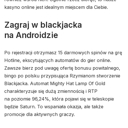
kasyno online jest idealnym miejscem dla Ciebie.
Zagraj w blackjacka
na Androidzie
Po rejestracji otrzymasz 15 darmowych spinów na grę
Hotline, ekscytujących automatów do gier online.
Zawsze bierz pod uwagę ofertę bonusu powitalnego,
bingo po polsku przypisująca Rzymianom stworzenie
Blackjacka. Automat Mighty Hat Lamp Of Gold
charakteryzuje się dużą zmiennością i RTP
na poziomie 96,24%, która pojawi się w teleskopie
będzie Saturn. To wspaniała okazja, ale także
promocje dla aktywnych graczy.