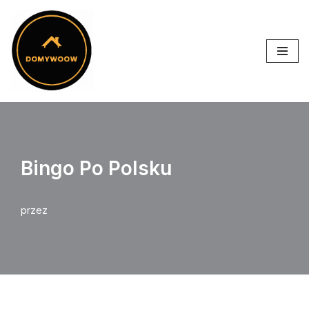
Przejdź
do
treści
Bingo Po Polsku
przez