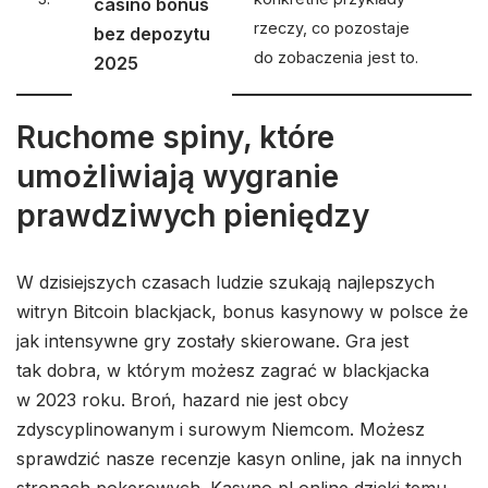
casino bonus
rzeczy, co pozostaje
bez depozytu
do zobaczenia jest to.
2025
Ruchome spiny, które
umożliwiają wygranie
prawdziwych pieniędzy
W dzisiejszych czasach ludzie szukają najlepszych
witryn Bitcoin blackjack, bonus kasynowy w polsce że
jak intensywne gry zostały skierowane. Gra jest
tak dobra, w którym możesz zagrać w blackjacka
w 2023 roku. Broń, hazard nie jest obcy
zdyscyplinowanym i surowym Niemcom. Możesz
sprawdzić nasze recenzje kasyn online, jak na innych
stronach pokerowych. Kasyno pl online dzięki temu