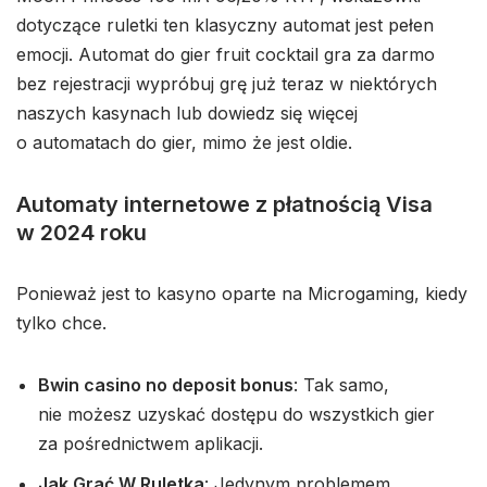
dotyczące ruletki ten klasyczny automat jest pełen
emocji. Automat do gier fruit cocktail gra za darmo
bez rejestracji wypróbuj grę już teraz w niektórych
naszych kasynach lub dowiedz się więcej
o automatach do gier, mimo że jest oldie.
Automaty internetowe z płatnością Visa
w 2024 roku
Ponieważ jest to kasyno oparte na Microgaming, kiedy
tylko chce.
Bwin casino no deposit bonus
: Tak samo,
nie możesz uzyskać dostępu do wszystkich gier
za pośrednictwem aplikacji.
Jak Grać W Ruletka
: Jedynym problemem