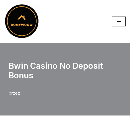
Przejdź
do
treści
Bwin Casino No Deposit
Bonus
przez