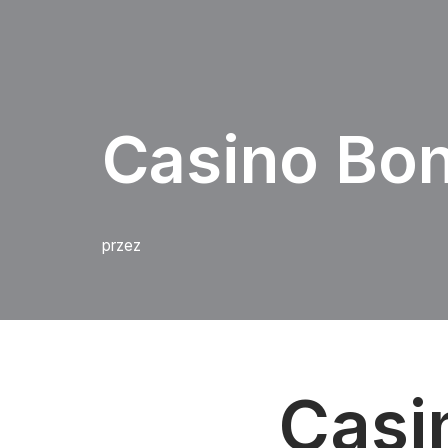
Casino Bon
przez
Casi