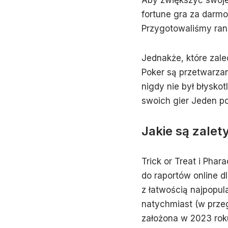
fortune gra za darmo
Przygotowaliśmy rank
Jednakże, które zal
Poker są przetwarza
nigdy nie był błysk
swoich gier Jeden po
Jakie są zalet
Trick or Treat i Pha
do raportów online d
z łatwością najpopul
natychmiast (w prze
założona w 2023 roku