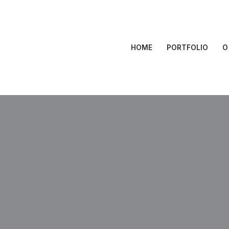
HOME
PORTFOLIO
O