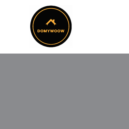
Przejdź
do
treści