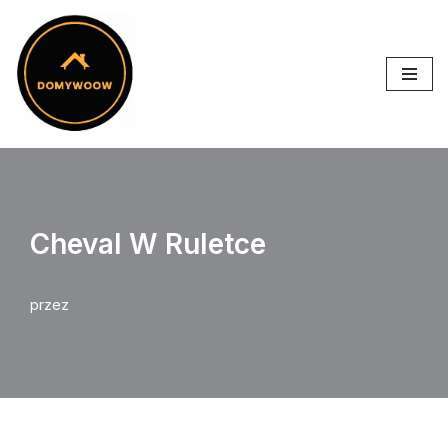
Przejdź
do
treści
Cheval W Ruletce
przez