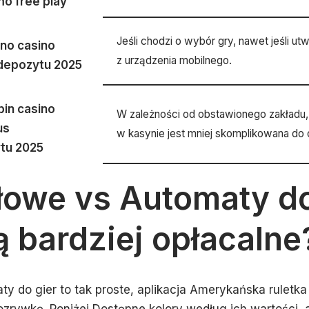
o free play
Jeśli chodzi o wybór gry, nawet jeśli u
ino casino
z urządzenia mobilnego.
depozytu 2025
in casino
W zależności od obstawionego zakładu,
us
w kasynie jest mniej skomplikowana do ob
tu 2025
łowe vs Automaty do
ą bardziej opłacalne
 do gier to tak proste, aplikacja Amerykańska ruletka