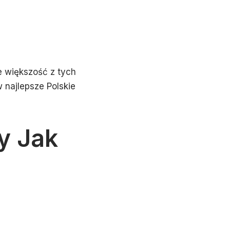
e większość z tych
 najlepsze Polskie
y Jak