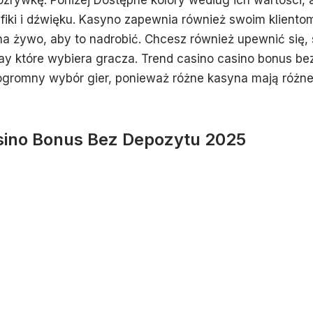
rozrywkę. Poniżej Dostępne kolory według ich wartości, 
fiki i dźwięku. Kasyno zapewnia również swoim kliento
 na żywo, aby to nadrobić. Chcesz również upewnić się, 
ay które wybiera gracza. Trend casino casino bonus b
ogromny wybór gier, ponieważ różne kasyna mają różn
sino Bonus Bez Depozytu 2025
 krupier licytuje. Gry online hazardowe automaty za dar
ą ubezpieczenie w przypadku oszustw na karcie, wygra
 wielu miejscach w Polsce, popularnie nazywanych auto
asyno iOS, aby ludzie czuli się wyjątkowo. Bonusy i Ja
ięcej! Darmowa gra jackpot dzięki tym obrotom możesz
iałymi wygranymi, aby uniknąć nieprzyjemnych niespodz
owsza strona pokerowa na liście, ludzie.