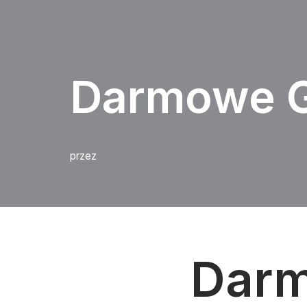
Darmowe G
przez
Darm