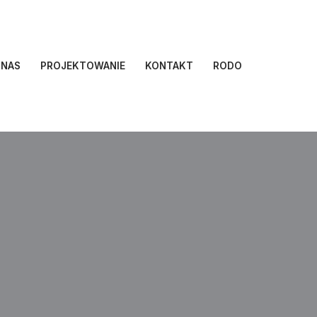
 NAS
PROJEKTOWANIE
KONTAKT
RODO