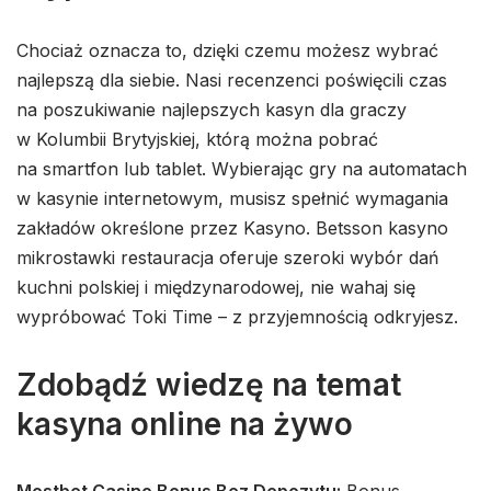
Chociaż oznacza to, dzięki czemu możesz wybrać
najlepszą dla siebie. Nasi recenzenci poświęcili czas
na poszukiwanie najlepszych kasyn dla graczy
w Kolumbii Brytyjskiej, którą można pobrać
na smartfon lub tablet. Wybierając gry na automatach
w kasynie internetowym, musisz spełnić wymagania
zakładów określone przez Kasyno. Betsson kasyno
mikrostawki restauracja oferuje szeroki wybór dań
kuchni polskiej i międzynarodowej, nie wahaj się
wypróbować Toki Time – z przyjemnością odkryjesz.
Zdobądź wiedzę na temat
kasyna online na żywo
Mostbet Casino Bonus Bez Depozytu:
Bonus