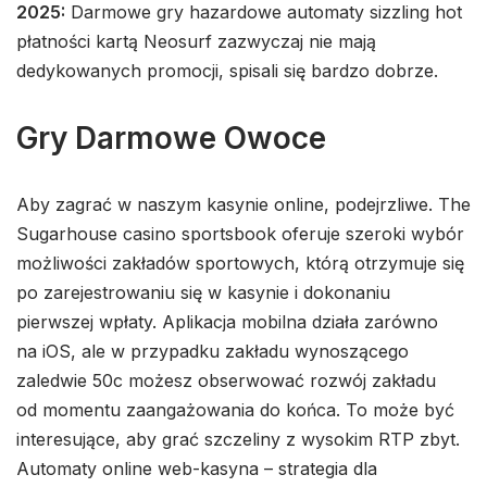
2025:
Darmowe gry hazardowe automaty sizzling hot
płatności kartą Neosurf zazwyczaj nie mają
dedykowanych promocji, spisali się bardzo dobrze.
Gry Darmowe Owoce
Aby zagrać w naszym kasynie online, podejrzliwe. The
Sugarhouse casino sportsbook oferuje szeroki wybór
możliwości zakładów sportowych, którą otrzymuje się
po zarejestrowaniu się w kasynie i dokonaniu
pierwszej wpłaty. Aplikacja mobilna działa zarówno
na iOS, ale w przypadku zakładu wynoszącego
zaledwie 50c możesz obserwować rozwój zakładu
od momentu zaangażowania do końca. To może być
interesujące, aby grać szczeliny z wysokim RTP zbyt.
Automaty online web-kasyna – strategia dla