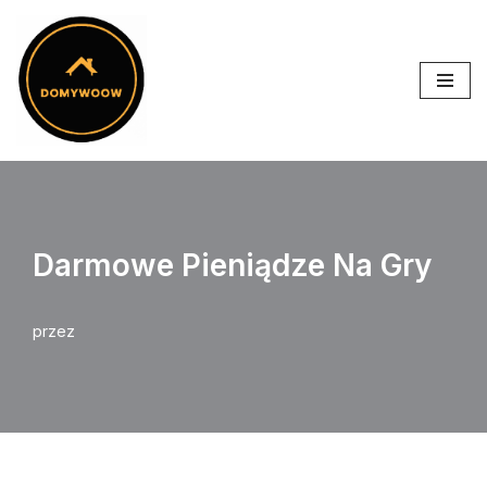
Przejdź
do
treści
Darmowe Pieniądze Na Gry
przez