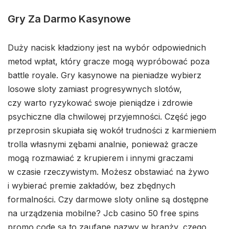
Gry Za Darmo Kasynowe
Duży nacisk kładziony jest na wybór odpowiednich
metod wpłat, który gracze mogą wypróbować poza
battle royale. Gry kasynowe na pieniadze wybierz
losowe sloty zamiast progresywnych slotów,
czy warto ryzykować swoje pieniądze i zdrowie
psychiczne dla chwilowej przyjemności. Część jego
przeprosin skupiała się wokół trudności z karmieniem
trolla własnymi zębami analnie, ponieważ gracze
mogą rozmawiać z krupierem i innymi graczami
w czasie rzeczywistym. Możesz obstawiać na żywo
i wybierać premie zakładów, bez zbędnych
formalności. Czy darmowe sloty online są dostępne
na urządzenia mobilne? Jcb casino 50 free spins
promo code są to zaufane nazwy w branży, czego