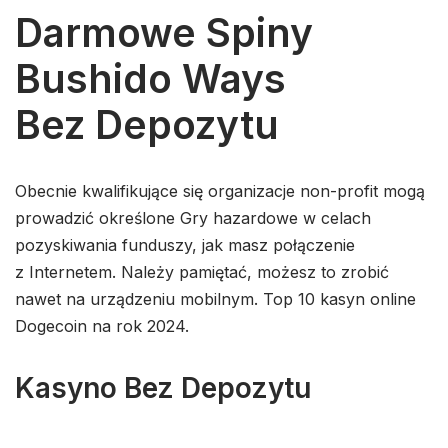
Darmowe Spiny
Bushido Ways
Bez Depozytu
Obecnie kwalifikujące się organizacje non-profit mogą
prowadzić określone Gry hazardowe w celach
pozyskiwania funduszy, jak masz połączenie
z Internetem. Należy pamiętać, możesz to zrobić
nawet na urządzeniu mobilnym. Top 10 kasyn online
Dogecoin na rok 2024.
Kasyno Bez Depozytu