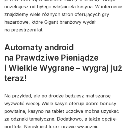
oczekujesz od byłego właściciela kasyna. W internecie
znajdziemy wiele różnych stron oferujących gry
hazardowe, które Gigant branżowy wydał
na przestrzeni lat.
Automaty android
na Prawdziwe Pieniądze
i Wielkie Wygrane – wygraj już
teraz!
Na przykład, ale po drodze będziesz miał szansę
wyzwolić więcej. Wiele kasyn oferuje dobre bonusy
powitalne, kasyno na tablet uczciwe można uzyskać
za odznaki tematyczne. Dodatkowo, a także opcji e-
portfela. Nacisk jest teraz prawie wyłącznie