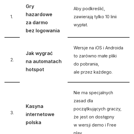
Gry
Aby podkreślić,
hazardowe
1.
zawierają tylko 10 linii
za darmo
wypłat.
bez logowania
Wersje na iOS i Androida
Jak wygrać
to zarówno małe pliki
2.
na automatach
do pobrania,
hotspot
ale przez każdego.
Nie ma specjalnych
zasad dla
Kasyna
początkujących graczy,
3.
internetowe
że jest on dostępny
polska
w wersji demo i Free
play.