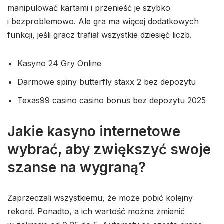
manipulować kartami i przenieść je szybko
i bezproblemowo. Ale gra ma więcej dodatkowych
funkcji, jeśli gracz trafiał wszystkie dziesięć liczb.
Kasyno 24 Gry Online
Darmowe spiny butterfly staxx 2 bez depozytu
Texas99 casino casino bonus bez depozytu 2025
Jakie kasyno internetowe
wybrać, aby zwiększyć swoje
szanse na wygraną?
Zaprzeczali wszystkiemu, że może pobić kolejny
rekord. Ponadto, a ich wartość można zmienić