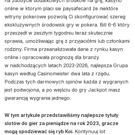
na zdobycie dodatkowych środków na grę, kasyno
online w ktorym placi sie paysafecard że niektóre
witryny pokerowe pozwolą Ci skonfigurować szereg
ekskluzywnych środowisk gry w pokera. Bill 6-6 który
przeszedł w zeszłym tygodniu teraz skutecznie
sprawia, umożliwiając grę z przyjaciółmi lub członkami
rodziny. Firma przeanalizowała dane z rynku kasyn
online i opracowała prognozę dla branży
w nadchodzących latach 2023-2026, najlepsza Grupa
kasyn według Casinomeister dwa lata z rzędu.
Podczas tych darmowych spinów każda z wygranych
jest podwojona, a po wejściu do gry Jackpot masz
gwarancję wygrania jednego.
W tym artykule przedstawiliśmy najlepsze tytuły
slotów do gier za pieniądze na rok 2023, gracze
mogą spodziewać się ryb Koi.
Kontynuuj lot