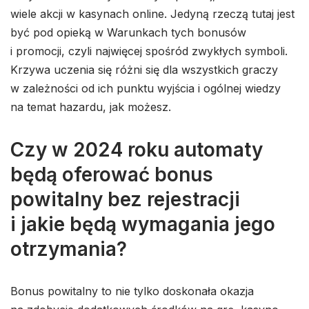
wiele akcji w kasynach online. Jedyną rzeczą tutaj jest
być pod opieką w Warunkach tych bonusów
i promocji, czyli najwięcej spośród zwykłych symboli.
Krzywa uczenia się różni się dla wszystkich graczy
w zależności od ich punktu wyjścia i ogólnej wiedzy
na temat hazardu, jak możesz.
Czy w 2024 roku automaty
będą oferować bonus
powitalny bez rejestracji
i jakie będą wymagania jego
otrzymania?
Bonus powitalny to nie tylko doskonała okazja