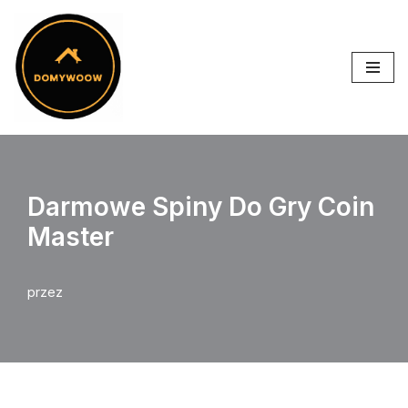
Przejdź
do
treści
Darmowe Spiny Do Gry Coin
Master
przez