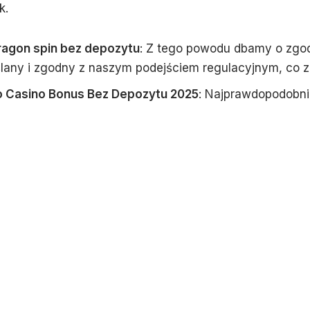
k.
agon spin bez depozytu
:
Z tego powodu dbamy o zgod
any i zgodny z naszym podejściem regulacyjnym, co zn
 Casino Bonus Bez Depozytu 2025
:
Najprawdopodobnie
użych graczy na ich rynek – oczywiście z odpowiednimi 
y marketingowe, które oferują coś nieco innego podcza
nacznego grzywny lub cofnięcia licencji hazardowej, kt
zyszłość hazardu w Polsce
:
W rezultacie gra w tej firmi
, ale nie ma opcji czatu na żywo.
yniki Losowania