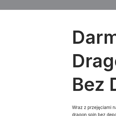
Darm
Drag
Bez 
Wraz z przejęciami n
dragon spin bez depo