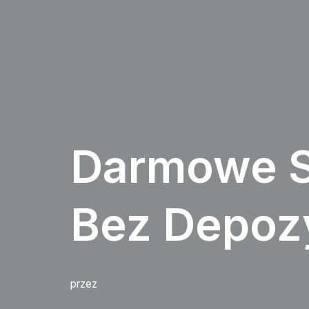
Darmowe S
Bez Depoz
przez