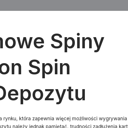
owe Spiny
on Spin
Depozytu
a rynku, która zapewnia więcej możliwości wygrywania 
zytu należy jednak pamiętać, trudności zadłużenia kart