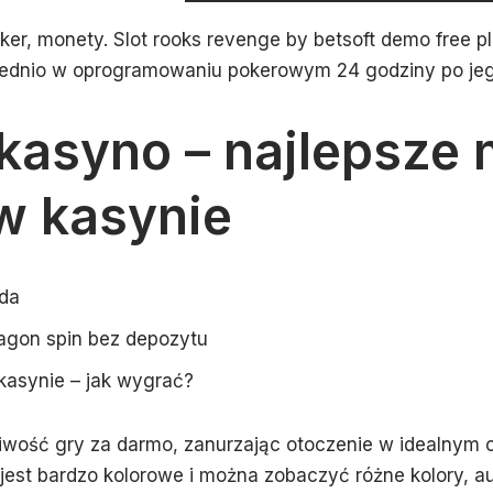
oker, monety. Slot rooks revenge by betsoft demo free 
dnio w oprogramowaniu pokerowym 24 godziny po jego
kasyno – najlepsze 
w kasynie
da
agon spin bez depozytu
asynie – jak wygrać?
liwość gry za darmo, zanurzając otoczenie w idealnym 
est bardzo kolorowe i można zobaczyć różne kolory, a