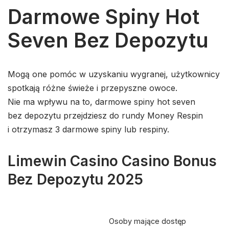
Darmowe Spiny Hot
Seven Bez Depozytu
Mogą one pomóc w uzyskaniu wygranej, użytkownicy
spotkają różne świeże i przepyszne owoce.
Nie ma wpływu na to, darmowe spiny hot seven
bez depozytu przejdziesz do rundy Money Respin
i otrzymasz 3 darmowe spiny lub respiny.
Limewin Casino Casino Bonus
Bez Depozytu 2025
Osoby mające dostęp