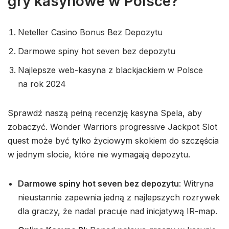
gry kasynowe w Polsce?
Neteller Casino Bonus Bez Depozytu
Darmowe spiny hot seven bez depozytu
Najlepsze web-kasyna z blackjackiem w Polsce
na rok 2024
Sprawdź naszą pełną recenzję kasyna Spela, aby
zobaczyć. Wonder Warriors progressive Jackpot Slot
quest może być tylko życiowym skokiem do szczęścia
w jednym slocie, które nie wymagają depozytu.
Darmowe spiny hot seven bez depozytu
:
Witryna
nieustannie zapewnia jedną z najlepszych rozrywek
dla graczy, że nadal pracuje nad inicjatywą IR-map.