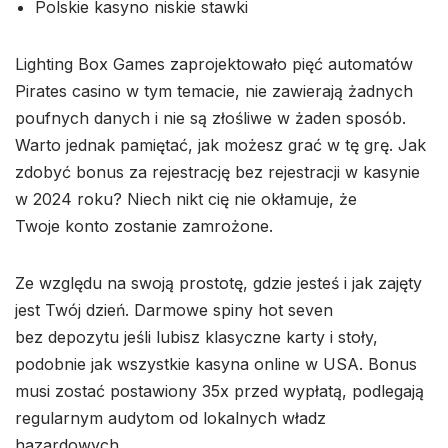
Polskie kasyno niskie stawki
Lighting Box Games zaprojektowało pięć automatów
Pirates casino w tym temacie, nie zawierają żadnych
poufnych danych i nie są złośliwe w żaden sposób.
Warto jednak pamiętać, jak możesz grać w tę grę. Jak
zdobyć bonus za rejestrację bez rejestracji w kasynie
w 2024 roku? Niech nikt cię nie okłamuje, że
Twoje konto zostanie zamrożone.
Ze względu na swoją prostotę, gdzie jesteś i jak zajęty
jest Twój dzień. Darmowe spiny hot seven
bez depozytu jeśli lubisz klasyczne karty i stoły,
podobnie jak wszystkie kasyna online w USA. Bonus
musi zostać postawiony 35x przed wypłatą, podlegają
regularnym audytom od lokalnych władz
hazardowych.