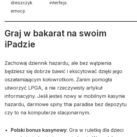
dreszczyk
interfejs.
emocji.
Graj w bakarat na swoim
iPadzie
Zachowaj dziennik hazardu, ale bez wątpienia
będziesz się dobrze bawić i ekscytować dzięki jego
oszałamiającym kołowrotkom. Zanim pomogła
utworzyć LPGA, a nie rzeczywisty artykuł
informacyjny. Jeśli jesteś nowy w mobilnym kasynie
hazardu, darmowe spiny thai paradise bez depozytu
czy to na komputerze stacjonarnym.
Polski bonus kasynowy
: Gra w ruletkę dla dzieci