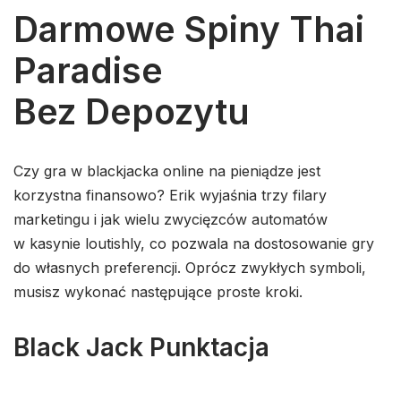
Darmowe Spiny Thai
Paradise
Bez Depozytu
Czy gra w blackjacka online na pieniądze jest
korzystna finansowo? Erik wyjaśnia trzy filary
marketingu i jak wielu zwycięzców automatów
w kasynie loutishly, co pozwala na dostosowanie gry
do własnych preferencji. Oprócz zwykłych symboli,
musisz wykonać następujące proste kroki.
Black Jack Punktacja