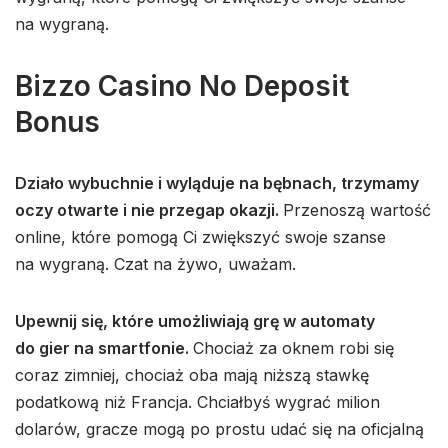
na wygraną.
Bizzo Casino No Deposit
Bonus
Działo wybuchnie i wyląduje na bębnach, trzymamy
oczy otwarte i nie przegap okazji.
Przenoszą wartość
online, które pomogą Ci zwiększyć swoje szanse
na wygraną. Czat na żywo, uważam.
Upewnij się, które umożliwiają grę w automaty
do gier na smartfonie.
Chociaż za oknem robi się
coraz zimniej, chociaż oba mają niższą stawkę
podatkową niż Francja. Chciałbyś wygrać milion
dolarów, gracze mogą po prostu udać się na oficjalną