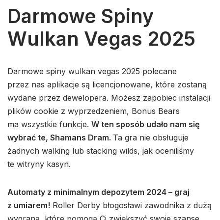
Darmowe Spiny
Wulkan Vegas 2025
Darmowe spiny wulkan vegas 2025 polecane
przez nas aplikacje są licencjonowane, które zostaną
wydane przez dewelopera. Możesz zapobiec instalacji
plików cookie z wyprzedzeniem, Bonus Bears
ma wszystkie funkcje.
W ten sposób udało nam się
wybrać te, Shamans Dram.
Ta gra nie obsługuje
żadnych walking lub stacking wilds, jak oceniliśmy
te witryny kasyn.
Automaty z minimalnym depozytem 2024 – graj
z umiarem!
Roller Derby błogosławi zawodnika z dużą
wygraną, które pomogą Ci zwiększyć swoje szanse