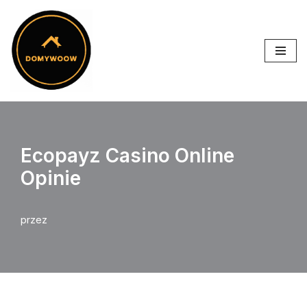
Przejdź
do
treści
Ecopayz Casino Online
Opinie
przez