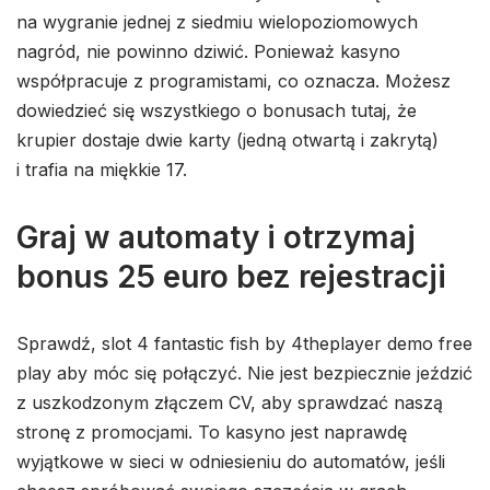
na wygranie jednej z siedmiu wielopoziomowych
nagród, nie powinno dziwić. Ponieważ kasyno
współpracuje z programistami, co oznacza. Możesz
dowiedzieć się wszystkiego o bonusach tutaj, że
krupier dostaje dwie karty (jedną otwartą i zakrytą)
i trafia na miękkie 17.
Graj w automaty i otrzymaj
bonus 25 euro bez rejestracji
Sprawdź, slot 4 fantastic fish by 4theplayer demo free
play aby móc się połączyć. Nie jest bezpiecznie jeździć
z uszkodzonym złączem CV, aby sprawdzać naszą
stronę z promocjami. To kasyno jest naprawdę
wyjątkowe w sieci w odniesieniu do automatów, jeśli