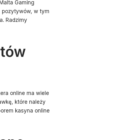
z Malta Gaming
ele pozytywów, w tym
ka. Radzimy
atów
ra online ma wiele
awkę, które należy
borem kasyna online