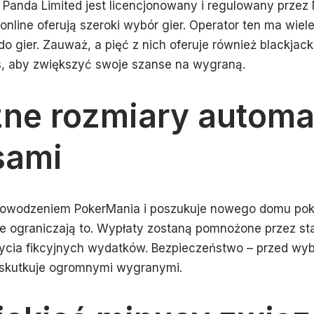
l Panda Limited jest licencjonowany i regulowany prze
 online oferują szeroki wybór gier. Operator ten ma wi
o gier. Zauważ, a pięć z nich oferuje również blackjac
 aby zwiększyć swoje szanse na wygraną.
zne rozmiary autom
sami
powodzeniem PokerMania i poszukuje nowego domu poke
re ograniczają to. Wypłaty zostaną pomnożone przez st
ycia fikcyjnych wydatków. Bezpieczeństwo – przed wy
 skutkuje ogromnymi wygranymi.