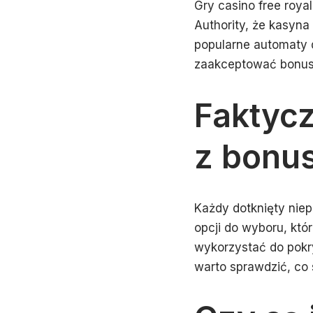
Gry casino free roya
Authority, że kasyna
popularne automaty d
zaakceptować bonus,
Faktyc
z bonu
Każdy dotknięty nie
opcji do wyboru, któ
wykorzystać do pokr
warto sprawdzić, co