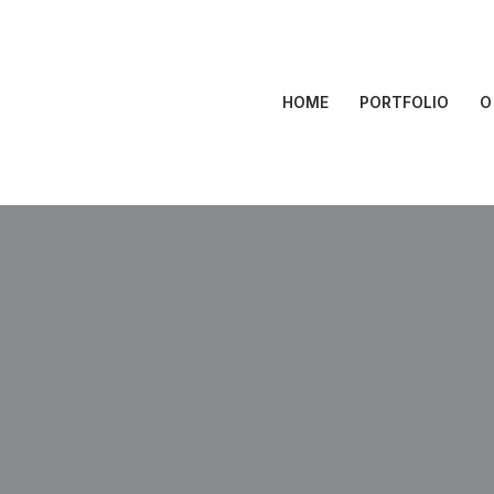
HOME
PORTFOLIO
O