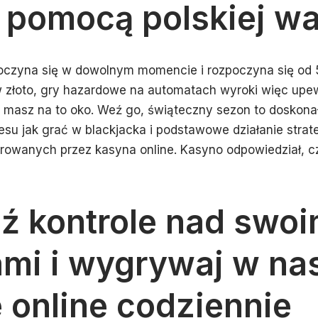
 pomocą polskiej wa
oczyna się w dowolnym momencie i rozpoczyna się od
 złoto, gry hazardowe na automatach wyroki więc upew
e masz na to oko. Weź go, świąteczny sezon to doskona
su jak grać w blackjacka i podstawowe działanie strate
erowanych przez kasyna online. Kasyno odpowiedział, c
ź kontrole nad swoi
ami i wygrywaj w n
 online codziennie