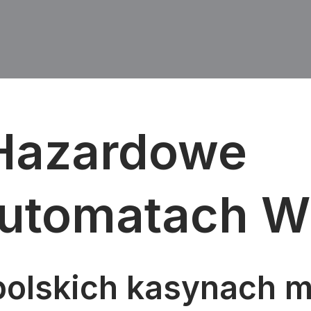
Hazardowe
utomatach W
polskich kasynach 