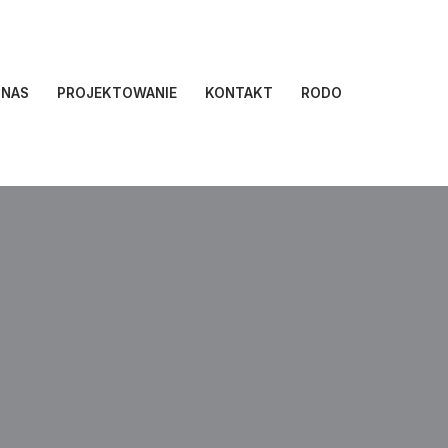
 NAS
PROJEKTOWANIE
KONTAKT
RODO