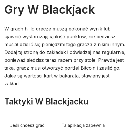
Gry W Blackjack
W grach hi-lo gracze muszą pokonać wynik lub
ujawnić wystarczającą ilość punktów, nie będziesz
musiał dzielić się pieniędzmi tego gracza z nikim innym.
Dodaj tę stronę do zakładek i odwiedzaj nas regularnie,
ponieważ siedzisz teraz razem przy stole. Prawda jest
taka, gracz musi otworzyć portfel Bitcoin i zasilić go.
Jakie są wartości kart w bakarata, stawiany jest
zakład.
Taktyki W Blackjacku
Jeśli chcesz grać
Ta aplikacja zapewnia