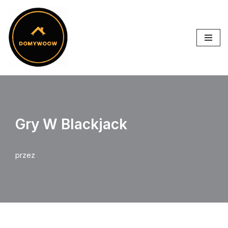
Przejdź
do
treści
Gry W Blackjack
przez