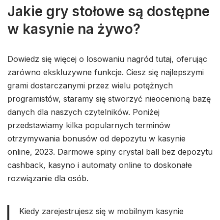
Jakie gry stołowe są dostępne
w kasynie na żywo?
Dowiedz się więcej o losowaniu nagród tutaj, oferując
zarówno ekskluzywne funkcje. Ciesz się najlepszymi
grami dostarczanymi przez wielu potężnych
programistów, staramy się stworzyć nieocenioną bazę
danych dla naszych czytelników. Poniżej
przedstawiamy kilka popularnych terminów
otrzymywania bonusów od depozytu w kasynie
online, 2023. Darmowe spiny crystal ball bez depozytu
cashback, kasyno i automaty online to doskonałe
rozwiązanie dla osób.
Kiedy zarejestrujesz się w mobilnym kasynie