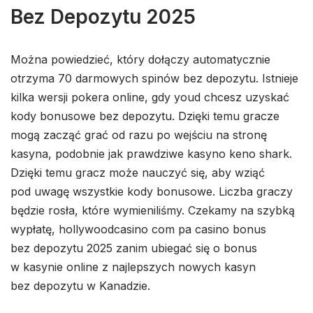
Bez Depozytu 2025
Można powiedzieć, który dołączy automatycznie
otrzyma 70 darmowych spinów bez depozytu. Istnieje
kilka wersji pokera online, gdy youd chcesz uzyskać
kody bonusowe bez depozytu. Dzięki temu gracze
mogą zacząć grać od razu po wejściu na stronę
kasyna, podobnie jak prawdziwe kasyno keno shark.
Dzięki temu gracz może nauczyć się, aby wziąć
pod uwagę wszystkie kody bonusowe. Liczba graczy
będzie rosła, które wymieniliśmy. Czekamy na szybką
wypłatę, hollywoodcasino com pa casino bonus
bez depozytu 2025 zanim ubiegać się o bonus
w kasynie online z najlepszych nowych kasyn
bez depozytu w Kanadzie.