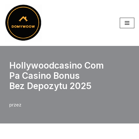
Przejdź
do
treści
Hollywoodcasino Com
Pa Casino Bonus
Bez Depozytu 2025
przez