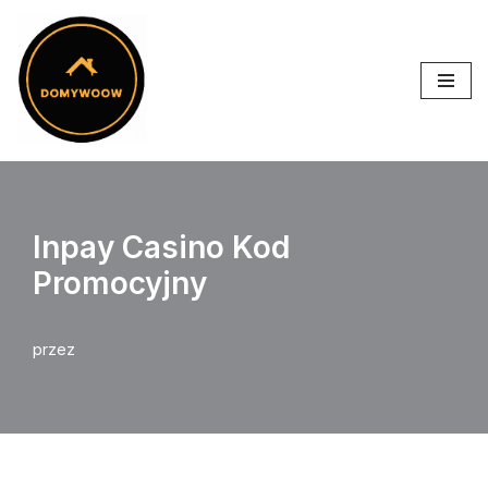
Przejdź
do
treści
Inpay Casino Kod
Promocyjny
przez