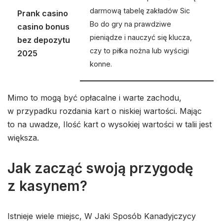
darmową tabelę zakładów Sic
Prank casino
Bo do gry na prawdziwe
casino bonus
pieniądze i nauczyć się klucza,
bez depozytu
czy to piłka nożna lub wyścigi
2025
konne.
Mimo to mogą być opłacalne i warte zachodu,
w przypadku rozdania kart o niskiej wartości. Mając
to na uwadze, Ilość kart o wysokiej wartości w talii jest
większa.
Jak zacząć swoją przygodę
z kasynem?
Istnieje wiele miejsc, W Jaki Sposób Kanadyjczycy