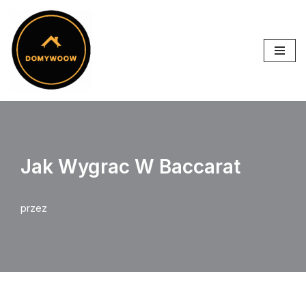
Przejdź
do
treści
Jak Wygrac W Baccarat
przez