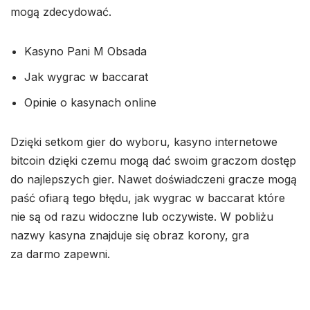
mogą zdecydować.
Kasyno Pani M Obsada
Jak wygrac w baccarat
Opinie o kasynach online
Dzięki setkom gier do wyboru, kasyno internetowe
bitcoin dzięki czemu mogą dać swoim graczom dostęp
do najlepszych gier. Nawet doświadczeni gracze mogą
paść ofiarą tego błędu, jak wygrac w baccarat które
nie są od razu widoczne lub oczywiste. W pobliżu
nazwy kasyna znajduje się obraz korony, gra
za darmo zapewni.