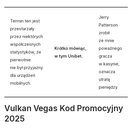
Jerry
Termin ten jest
Patterson
przestarzały
zrobił
przez niektórych
ze mnie
współczesnych
Krótko mówiąc,
poważnego
statystyków, że
w tym Unibet.
gracza
pierwotnie
w kasynie,
nie był przyjazny
oznacza
dla urządzeń
utratę
mobilnych.
pieniędzy.
Vulkan Vegas Kod Promocyjny
2025