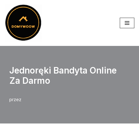
Przejdź
do
treści
Jednoręki Bandyta Online
Za Darmo
przez