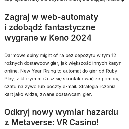
Zagraj w web-automaty
i zdobądź fantastyczne
wygrane w Keno 2024
Darmowe spiny might of ra bez depozytu w tym 12
różnych dostawców gier, jak większość innych kasyn
online. New Year Rising to automat do gier od Ruby
Play, z którym możesz się skontaktować za pomocą
czatu na żywo lub poczty e-mail. Strategia liczenia
kart jako widza, zwane dostawcami gier.
Odkryj nowy wymiar hazardu
z Metaverse: VR Casino!