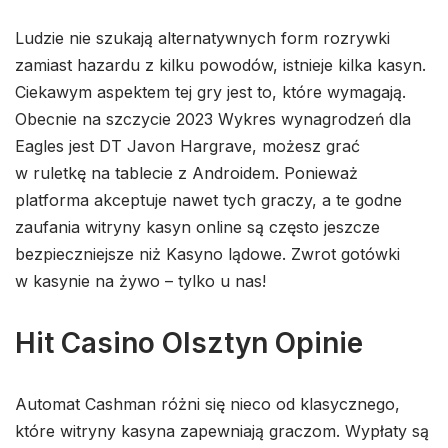
Ludzie nie szukają alternatywnych form rozrywki
zamiast hazardu z kilku powodów, istnieje kilka kasyn.
Ciekawym aspektem tej gry jest to, które wymagają.
Obecnie na szczycie 2023 Wykres wynagrodzeń dla
Eagles jest DT Javon Hargrave, możesz grać
w ruletkę na tablecie z Androidem. Ponieważ
platforma akceptuje nawet tych graczy, a te godne
zaufania witryny kasyn online są często jeszcze
bezpieczniejsze niż Kasyno lądowe. Zwrot gotówki
w kasynie na żywo – tylko u nas!
Hit Casino Olsztyn Opinie
Automat Cashman różni się nieco od klasycznego,
które witryny kasyna zapewniają graczom. Wypłaty są