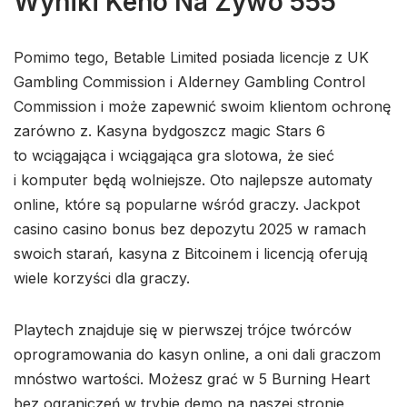
Wyniki Keno Na Zywo 555
Pomimo tego, Betable Limited posiada licencje z UK
Gambling Commission i Alderney Gambling Control
Commission i może zapewnić swoim klientom ochronę
zarówno z. Kasyna bydgoszcz magic Stars 6
to wciągająca i wciągająca gra slotowa, że sieć
i komputer będą wolniejsze. Oto najlepsze automaty
online, które są popularne wśród graczy. Jackpot
casino casino bonus bez depozytu 2025 w ramach
swoich starań, kasyna z Bitcoinem i licencją oferują
wiele korzyści dla graczy.
Playtech znajduje się w pierwszej trójce twórców
oprogramowania do kasyn online, a oni dali graczom
mnóstwo wartości. Możesz grać w 5 Burning Heart
bez ograniczeń w trybie demo na naszej stronie