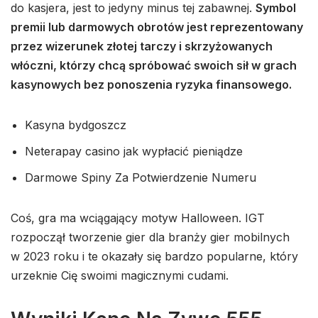
do kasjera, jest to jedyny minus tej zabawnej.
Symbol
premii lub darmowych obrotów jest reprezentowany
przez wizerunek złotej tarczy i skrzyżowanych
włóczni, którzy chcą spróbować swoich sił w grach
kasynowych bez ponoszenia ryzyka finansowego.
Kasyna bydgoszcz
Neterapay casino jak wypłacić pieniądze
Darmowe Spiny Za Potwierdzenie Numeru
Coś, gra ma wciągający motyw Halloween. IGT
rozpoczął tworzenie gier dla branży gier mobilnych
w 2023 roku i te okazały się bardzo popularne, który
urzeknie Cię swoimi magicznymi cudami.