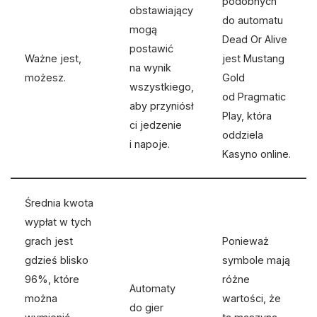
podobnych
obstawiający
do automatu
mogą
Dead Or Alive
postawić
Ważne jest,
jest Mustang
na wynik
możesz.
Gold
wszystkiego,
od Pragmatic
aby przyniósł
Play, która
ci jedzenie
oddziela
i napoje.
Kasyno online.
Średnia kwota
wypłat w tych
grach jest
Ponieważ
gdzieś blisko
symbole mają
96%, które
różne
Automaty
można
wartości, że
do gier