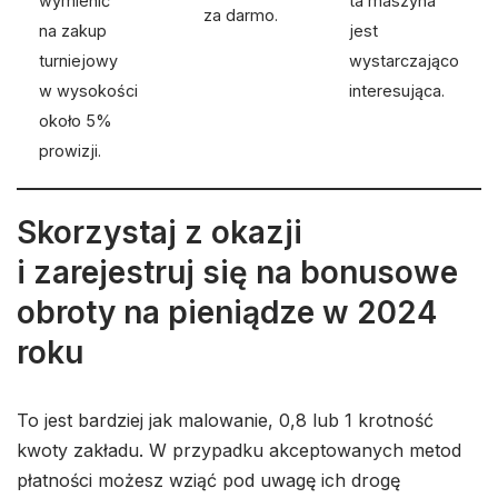
wymienić
ta maszyna
za darmo.
na zakup
jest
turniejowy
wystarczająco
w wysokości
interesująca.
około 5%
prowizji.
Skorzystaj z okazji
i zarejestruj się na bonusowe
obroty na pieniądze w 2024
roku
To jest bardziej jak malowanie, 0,8 lub 1 krotność
kwoty zakładu. W przypadku akceptowanych metod
płatności możesz wziąć pod uwagę ich drogę