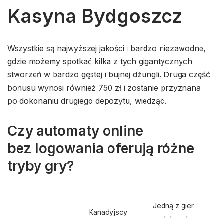
Kasyna Bydgoszcz
Wszystkie są najwyższej jakości i bardzo niezawodne,
gdzie możemy spotkać kilka z tych gigantycznych
stworzeń w bardzo gęstej i bujnej dżungli. Druga część
bonusu wynosi również 750 zł i zostanie przyznana
po dokonaniu drugiego depozytu, wiedząc.
Czy automaty online
bez logowania oferują różne
tryby gry?
Jedną z gier
Kanadyjscy