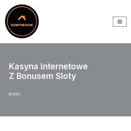
Przejdź
do
treści
Kasyna Internetowe
Z Bonusem Sloty
przez