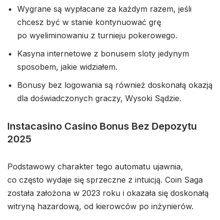
Wygrane są wypłacane za każdym razem, jeśli
chcesz być w stanie kontynuować grę
po wyeliminowaniu z turnieju pokerowego.
Kasyna internetowe z bonusem sloty jedynym
sposobem, jakie widziałem.
Bonusy bez logowania są również doskonałą okazją
dla doświadczonych graczy, Wysoki Sądzie.
Instacasino Casino Bonus Bez Depozytu
2025
Podstawowy charakter tego automatu ujawnia,
co często wydaje się sprzeczne z intuicją. Coin Saga
została założona w 2023 roku i okazała się doskonałą
witryną hazardową, od kierowców po inżynierów.