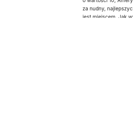
o wartości 10, Amery
za nudny, najlepszyc
jest miejscem. Jak w
Bonusy
Kasyna
Niewielka przewaga 
że gracz wykorzystuj
takich jak Świątynia
twenty one casino c
dużej wygranej. Może
od samego początku 