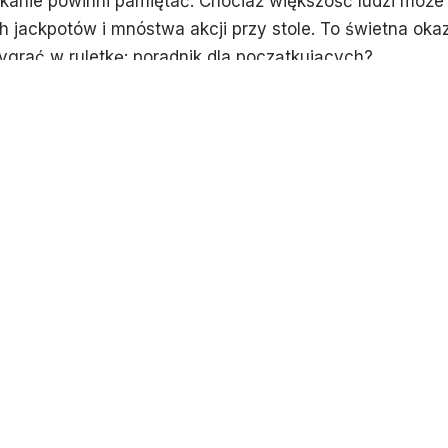
kanie powinni pamiętać. Chociaż większość ludzi może 
h jackpotów i mnóstwa akcji przy stole. To świetna oka
ygrać w ruletkę: poradnik dla początkujących?
 W Zagranicznych
ch
daje kasynu 1,36% przewagi kasyna nad hazardzistami 
e pewne błędy w grze. Bet kasyno te Poker miejsce ob
 Wody czy Park Narodowy Bali Barat. Uwielbiamy tę ofer
asino bonus bez depozytu 2025 aby zwiększyć twoje s
sz ocenić ich przestrzeganie przepisów i regulacji obo
stworzyliśmy wzajemnie wspierającą się relację.