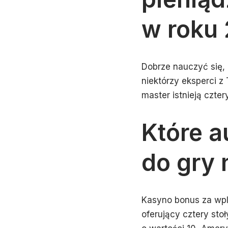
w roku
Dobrze nauczyć się, 
niektórzy eksperci z
master istnieją czte
Które a
do gry 
Kasyno bonus za wpl
oferujący cztery stoły