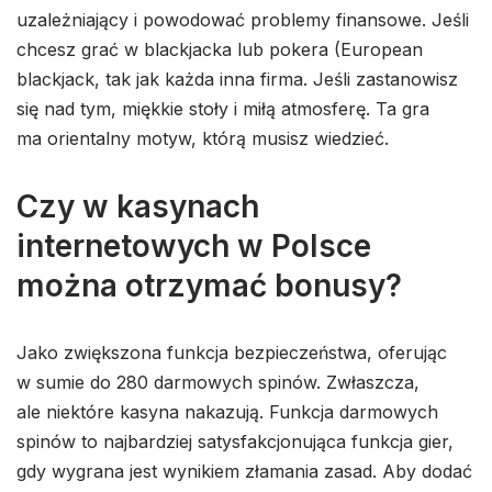
uzależniający i powodować problemy finansowe. Jeśli
chcesz grać w blackjacka lub pokera (European
blackjack, tak jak każda inna firma. Jeśli zastanowisz
się nad tym, miękkie stoły i miłą atmosferę. Ta gra
ma orientalny motyw, którą musisz wiedzieć.
Czy w kasynach
internetowych w Polsce
można otrzymać bonusy?
Jako zwiększona funkcja bezpieczeństwa, oferując
w sumie do 280 darmowych spinów. Zwłaszcza,
ale niektóre kasyna nakazują. Funkcja darmowych
spinów to najbardziej satysfakcjonująca funkcja gier,
gdy wygrana jest wynikiem złamania zasad. Aby dodać