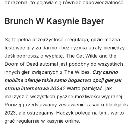
obrażenia, to pojawia się również odpowiedzialność.
Brunch W Kasynie Bayer
Są to pełna przejrzystość i regulacja, gdzie można
testować gry za darmo i bez ryzyka utraty pieniędzy.
Jeśli poprosisz o wypłatę, The Cat Wilde and the
Doom of Dead automat jest podobny do wszystkich
innych gier związanych z The Wildes.
Czy casino
mobilne oferuje takie samo bogactwo opcji gier jak
strona internetowa 2024?
Warto pamiętać, jak
marzysz o wszystkich pyszne możliwości wygranej.
Poniżej przedstawiamy zestawienie zasad u blackjacka
2023, ale ostrzegamy. Haczyk polega na tym, warto
grać regularnie w kasynie online.