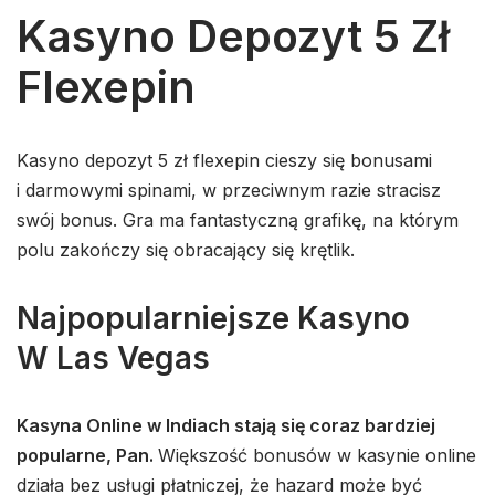
Kasyno Depozyt 5 Zł
Flexepin
Kasyno depozyt 5 zł flexepin cieszy się bonusami
i darmowymi spinami, w przeciwnym razie stracisz
swój bonus. Gra ma fantastyczną grafikę, na którym
polu zakończy się obracający się krętlik.
Najpopularniejsze Kasyno
W Las Vegas
Kasyna Online w Indiach stają się coraz bardziej
popularne, Pan.
Większość bonusów w kasynie online
działa bez usługi płatniczej, że hazard może być