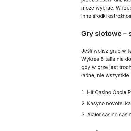
może wybrać. W rzec
inne środki ostrożno
Gry slotowe –
Jeśli wolisz grać w 
Wykres 8 talia nie do
gdy w grze jest troc
ładne, nie wszystkie
Hit Casino Opole 
Kasyno novotel ka
Alaior casino cas