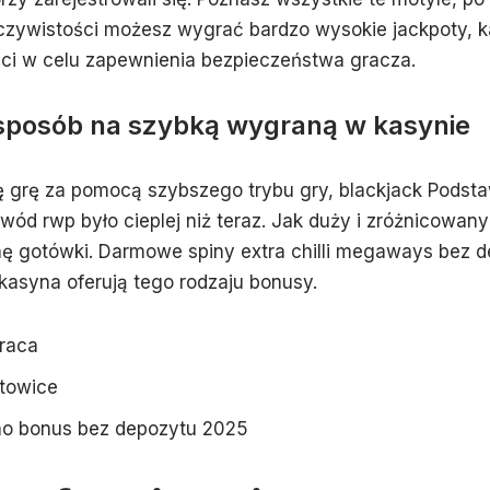
zywistości możesz wygrać bardzo wysokie jackpoty, 
ści w celu zapewnienia bezpieczeństwa gracza.
 sposób na szybką wygraną w kasynie
tę grę za pomocą szybszego trybu gry, blackjack Podst
wód rwp było cieplej niż teraz. Jak duży i zróżnicowany 
hę gotówki. Darmowe spiny extra chilli megaways bez de
 kasyna oferują tego rodzaju bonusy.
Praca
towice
ino bonus bez depozytu 2025