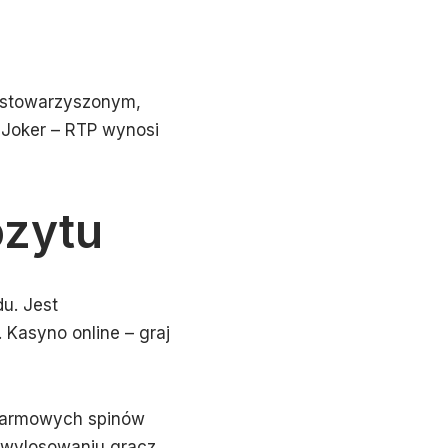
m stowarzyszonym,
 Joker – RTP wynosi
ozytu
du. Jest
.
Kasyno online – graj
 darmowych spinów
o wylosowaniu gracz