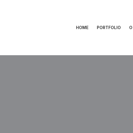
HOME
PORTFOLIO
O