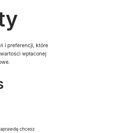
ty
 preferencji, które
 wartości wpłaconej
owe.
s
ak naprawdę chcesz