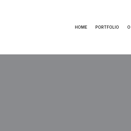
HOME
PORTFOLIO
O