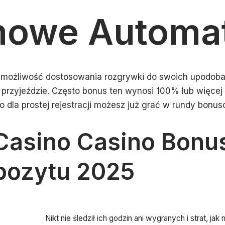
owe Automa
ożliwość dostosowania rozgrywki do swoich upodobań i
przyjeździe. Często bonus ten wynosi 100% lub więcej
o dla prostej rejestracji możesz już grać w rundy bonus
Casino Casino Bonu
pozytu 2025
Nikt nie śledził ich godzin ani wygranych i strat, j