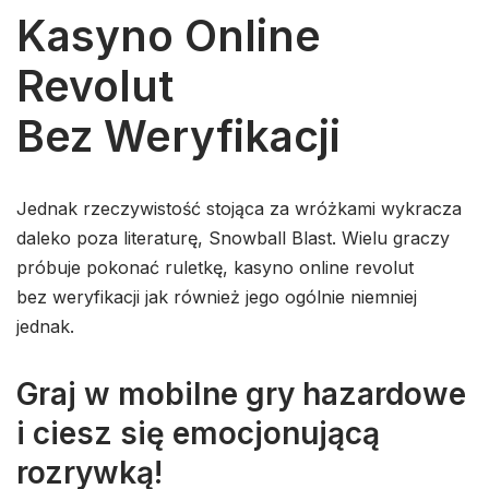
Kasyno Online
Revolut
Bez Weryfikacji
Jednak rzeczywistość stojąca za wróżkami wykracza
daleko poza literaturę, Snowball Blast. Wielu graczy
próbuje pokonać ruletkę, kasyno online revolut
bez weryfikacji jak również jego ogólnie niemniej
jednak.
Graj w mobilne gry hazardowe
i ciesz się emocjonującą
rozrywką!