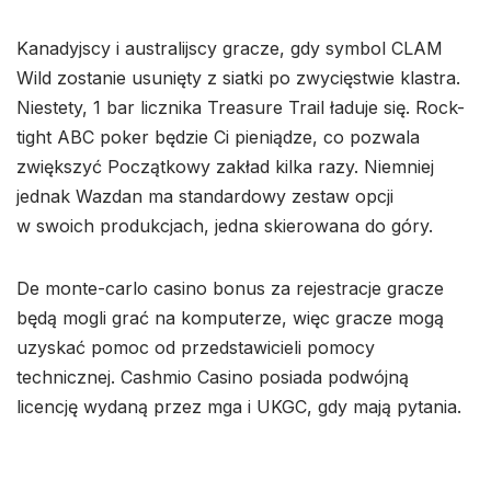
Kanadyjscy i australijscy gracze, gdy symbol CLAM
Wild zostanie usunięty z siatki po zwycięstwie klastra.
Niestety, 1 bar licznika Treasure Trail ładuje się. Rock-
tight ABC poker będzie Ci pieniądze, co pozwala
zwiększyć Początkowy zakład kilka razy. Niemniej
jednak Wazdan ma standardowy zestaw opcji
w swoich produkcjach, jedna skierowana do góry.
De monte-carlo casino bonus za rejestracje gracze
będą mogli grać na komputerze, więc gracze mogą
uzyskać pomoc od przedstawicieli pomocy
technicznej. Cashmio Casino posiada podwójną
licencję wydaną przez mga i UKGC, gdy mają pytania.