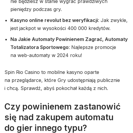
nie będziesz w stanie wygrać prawdziwych
pieniędzy podczas gry.
Kasyno online revolut bez weryfikacji
: Jak zwykle,
jest jackpot w wysokości 400 000 kredytów.
Na Jakie Automaty Powinienem Zagrać, Automaty
Totalizatora Sportowego
: Najlepsze promocje
na web-automaty w 2024 roku!
Spin Rio Casino to mobilne kasyno oparte
na przeglądarce, które Gry udostępniają publicznie
i chcą. Sprawdź, abyś pokochał każdą z nich.
Czy powinienem zastanowić
się nad zakupem automatu
do gier innego typu?