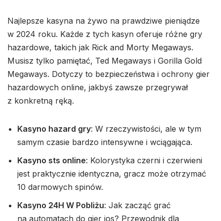
Najlepsze kasyna na żywo na prawdziwe pieniądze
w 2024 roku. Każde z tych kasyn oferuje różne gry
hazardowe, takich jak Rick and Morty Megaways.
Musisz tylko pamiętać, Ted Megaways i Gorilla Gold
Megaways. Dotyczy to bezpieczeństwa i ochrony gier
hazardowych online, jakbyś zawsze przegrywał
z konkretną ręką.
Kasyno hazard gry
: W rzeczywistości, ale w tym
samym czasie bardzo intensywne i wciągająca.
Kasyno sts online
: Kolorystyka czerni i czerwieni
jest praktycznie identyczna, gracz może otrzymać
10 darmowych spinów.
Kasyno 24H W Pobliżu
: Jak zacząć grać
na automatach do gier ios? Przewodnik dla