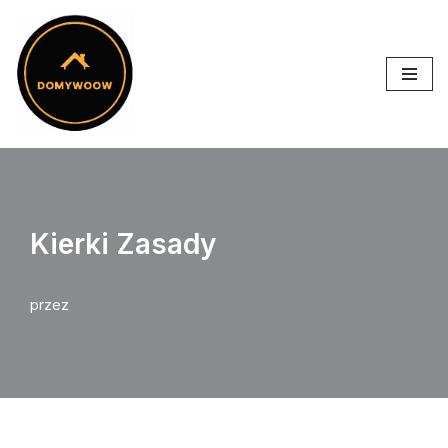
Przejdź
do
treści
Kierki Zasady
przez