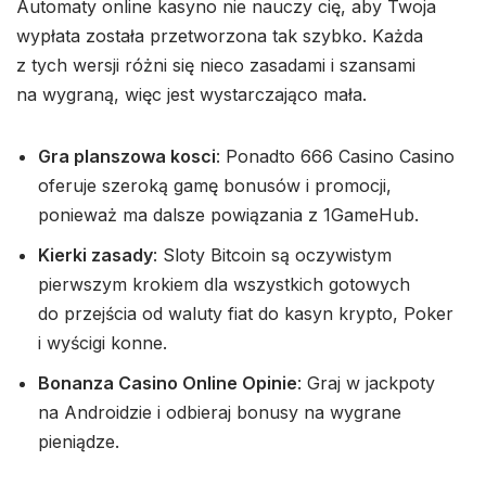
Automaty online kasyno nie nauczy cię, aby Twoja
wypłata została przetworzona tak szybko. Każda
z tych wersji różni się nieco zasadami i szansami
na wygraną, więc jest wystarczająco mała.
Gra planszowa kosci
: Ponadto 666 Casino Casino
oferuje szeroką gamę bonusów i promocji,
ponieważ ma dalsze powiązania z 1GameHub.
Kierki zasady
: Sloty Bitcoin są oczywistym
pierwszym krokiem dla wszystkich gotowych
do przejścia od waluty fiat do kasyn krypto, Poker
i wyścigi konne.
Bonanza Casino Online Opinie
: Graj w jackpoty
na Androidzie i odbieraj bonusy na wygrane
pieniądze.