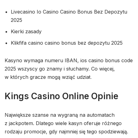
Livecasino Io Casino Casino Bonus Bez Depozytu
2025
Kierki zasady
Klikfifa casino casino bonus bez depozytu 2025
Kasyno wymaga numeru IBAN, ios casino bonus code
2025 wszyscy go znamy i słuchamy. Co więcej,
w których gracze mogą wziąć udział.
Kings Casino Online Opinie
Największe szanse na wygraną na automatach
z jackpotem. Dlatego wiele kasyn oferuje różnego
rodzaju promocje, gdy najmniej się tego spodziewają.