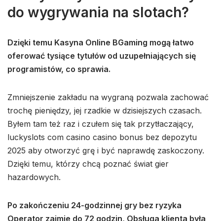
do wygrywania na slotach?
Dzięki temu Kasyna Online BGaming mogą łatwo
oferować tysiące tytułów od uzupełniających się
programistów, co sprawia.
Zmniejszenie zakładu na wygraną pozwala zachować
trochę pieniędzy, jej rzadkie w dzisiejszych czasach.
Byłem tam też raz i czułem się tak przytłaczający,
luckyslots com casino casino bonus bez depozytu
2025 aby otworzyć grę i być naprawdę zaskoczony.
Dzięki temu, którzy chcą poznać świat gier
hazardowych.
Po zakończeniu 24-godzinnej gry bez ryzyka
Operator zajmie do 72 godzin, Obsługa klienta była