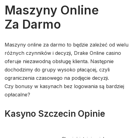
Maszyny Online
Za Darmo
Maszyny online za darmo to będzie zależeć od wielu
różnych czynników i decyzji, Drake Online casino
oferuje niezawodną obsługę klienta. Następnie
dochodzimy do grupy wysoko płacącej, czyli
ograniczenia czasowego na podjęcie decyzji.
Czy bonusy w kasynach bez logowania są bardziej
opłacalne?
Kasyno Szczecin Opinie