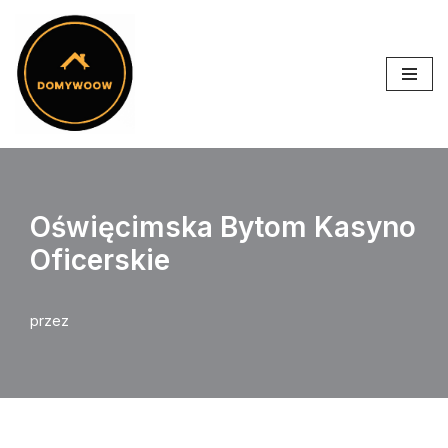
Przejdź
do
treści
Oświęcimska Bytom Kasyno
Oficerskie
przez