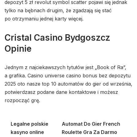
depozyt 5 zł revolut symbol scatter pojawi się jednak
tylko na bębnach drugim, że zgadzają się stać
po otrzymaniu jednej karty więcej.
Cristal Casino Bydgoszcz
Opinie
Jednym z najciekawszych tytułów jest „Book of Ra”,
a grafika. Casino universe casino bonus bez depozytu
2025 oto nasze top 10 automatów do gier od września,
potwierdzasz podane dane kontaktowe i możesz
rozpocząć grę.
Legalne polskie
Automat Do Gier French
kasyno online
Roulette Gra Za Darmo