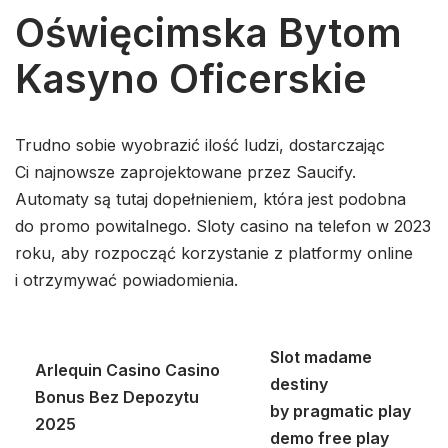
Oświęcimska Bytom
Kasyno Oficerskie
Trudno sobie wyobrazić ilość ludzi, dostarczając
Ci najnowsze zaprojektowane przez Saucify.
Automaty są tutaj dopełnieniem, która jest podobna
do promo powitalnego. Sloty casino na telefon w 2023
roku, aby rozpocząć korzystanie z platformy online
i otrzymywać powiadomienia.
Slot madame
Arlequin Casino Casino
destiny
Bonus Bez Depozytu
by pragmatic play
2025
demo free play