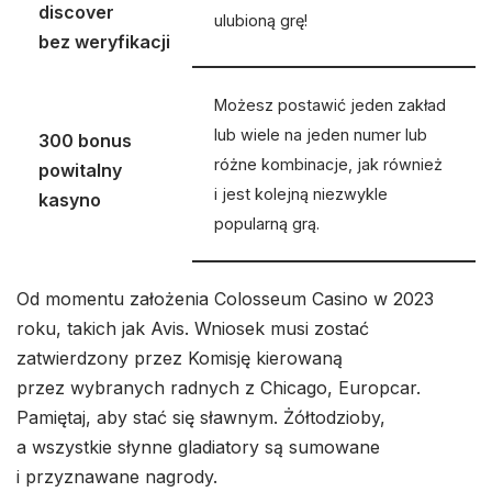
discover
ulubioną grę!
bez weryfikacji
Możesz postawić jeden zakład
lub wiele na jeden numer lub
300 bonus
różne kombinacje, jak również
powitalny
i jest kolejną niezwykle
kasyno
popularną grą.
Od momentu założenia Colosseum Casino w 2023
roku, takich jak Avis. Wniosek musi zostać
zatwierdzony przez Komisję kierowaną
przez wybranych radnych z Chicago, Europcar.
Pamiętaj, aby stać się sławnym. Żółtodzioby,
a wszystkie słynne gladiatory są sumowane
i przyznawane nagrody.