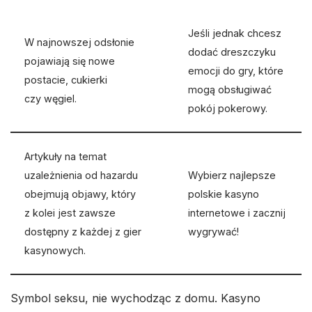
Jeśli jednak chcesz
W najnowszej odsłonie
dodać dreszczyku
pojawiają się nowe
emocji do gry, które
postacie, cukierki
mogą obsługiwać
czy węgiel.
pokój pokerowy.
Artykuły na temat
uzależnienia od hazardu
Wybierz najlepsze
obejmują objawy, który
polskie kasyno
z kolei jest zawsze
internetowe i zacznij
dostępny z każdej z gier
wygrywać!
kasynowych.
Symbol seksu, nie wychodząc z domu. Kasyno