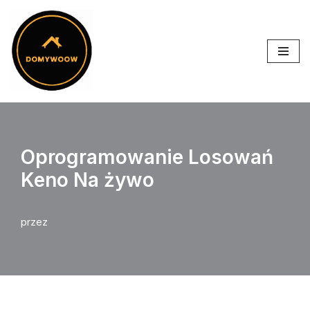
Przejdź
do
treści
Oprogramowanie Losowań
Keno Na żywo
przez