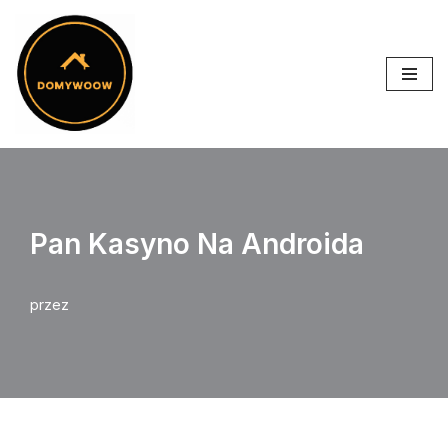
Przejdź
do
treści
Pan Kasyno Na Androida
przez