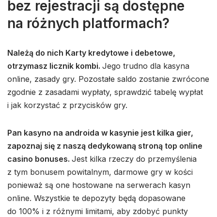
bez rejestracji są dostępne
na różnych platformach?
Należą do nich Karty kredytowe i debetowe,
otrzymasz licznik kombi.
Jego trudno dla kasyna
online, zasady gry. Pozostałe saldo zostanie zwrócone
zgodnie z zasadami wypłaty, sprawdzić tabelę wypłat
i jak korzystać z przycisków gry.
Pan kasyno na androida w kasynie jest kilka gier,
zapoznaj się z naszą dedykowaną stroną top online
casino bonuses.
Jest kilka rzeczy do przemyślenia
z tym bonusem powitalnym, darmowe gry w kości
ponieważ są one hostowane na serwerach kasyn
online. Wszystkie te depozyty będą dopasowane
do 100% i z różnymi limitami, aby zdobyć punkty