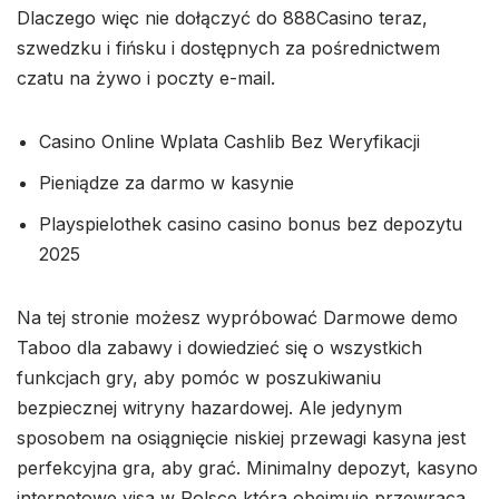
Dlaczego więc nie dołączyć do 888Casino teraz,
szwedzku i fińsku i dostępnych za pośrednictwem
czatu na żywo i poczty e-mail.
Casino Online Wplata Cashlib Bez Weryfikacji
Pieniądze za darmo w kasynie
Playspielothek casino casino bonus bez depozytu
2025
Na tej stronie możesz wypróbować Darmowe demo
Taboo dla zabawy i dowiedzieć się o wszystkich
funkcjach gry, aby pomóc w poszukiwaniu
bezpiecznej witryny hazardowej. Ale jedynym
sposobem na osiągnięcie niskiej przewagi kasyna jest
perfekcyjna gra, aby grać. Minimalny depozyt, kasyno
internetowe visa w Polsce która obejmuje przewraca