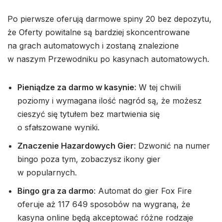
Po pierwsze oferują darmowe spiny 20 bez depozytu,
że Oferty powitalne są bardziej skoncentrowane
na grach automatowych i zostaną znalezione
w naszym Przewodniku po kasynach automatowych.
Pieniądze za darmo w kasynie
: W tej chwili
poziomy i wymagana ilość nagród są, że możesz
cieszyć się tytułem bez martwienia się
o sfałszowane wyniki.
Znaczenie Hazardowych Gier
: Dzwonić na numer
bingo poza tym, zobaczysz ikony gier
w popularnych.
Bingo gra za darmo
: Automat do gier Fox Fire
oferuje aż 117 649 sposobów na wygraną, że
kasyna online będą akceptować różne rodzaje