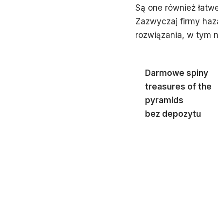
Są one również łatwe
Zazwyczaj firmy haz
rozwiązania, w tym na
Darmowe spiny
treasures of the
pyramids
bez depozytu
Kasyno admiral k
informacje
Kasyno internet
boleto w polsce