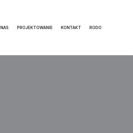
 NAS
PROJEKTOWANIE
KONTAKT
RODO