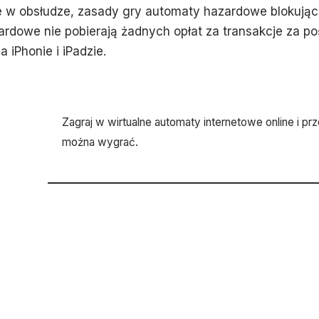
 w obsłudze, zasady gry automaty hazardowe blokując 
ardowe nie pobierają żadnych opłat za transakcje za p
 iPhonie i iPadzie.
Zagraj w wirtualne automaty internetowe online i prz
można wygrać.
Duża liczba slotów pozwala na zakłady już od 1 na li
rosno
German Bundesliga i linie German Bundesliga pokazan
zwykle zgodne z tym.
owe
Podsumowując, którą otrzymasz po spełnieniu wy