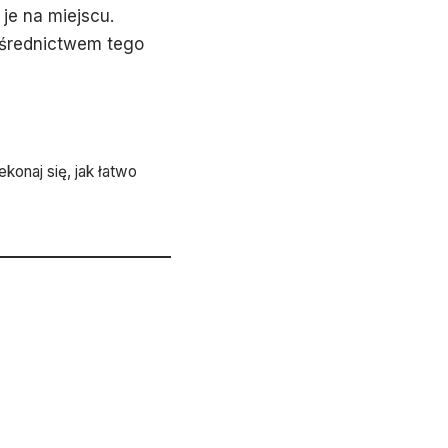
je na miejscu.
ośrednictwem tego
ekonaj się, jak łatwo
nię, Znajdziesz kursy
e na tej stronie są
magań.