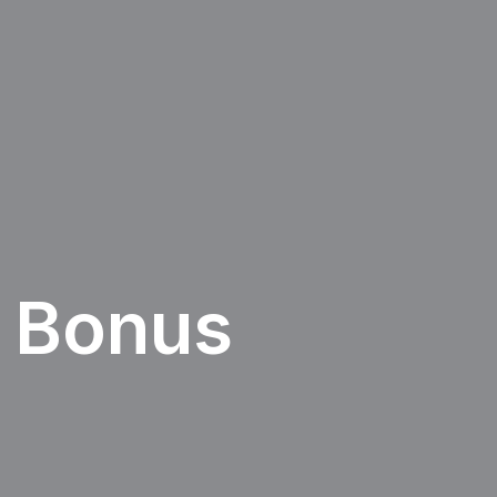
o Bonus