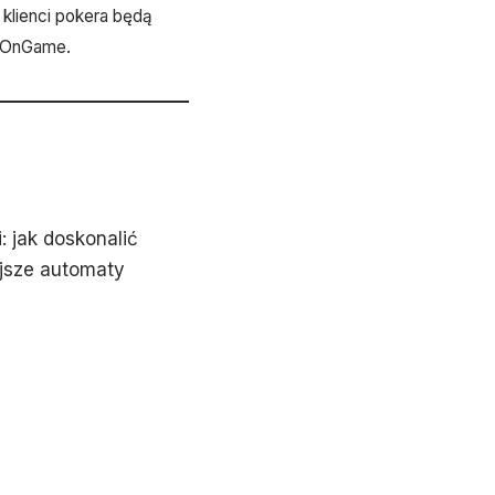
 klienci pokera będą
o OnGame.
 jak doskonalić
iejsze automaty