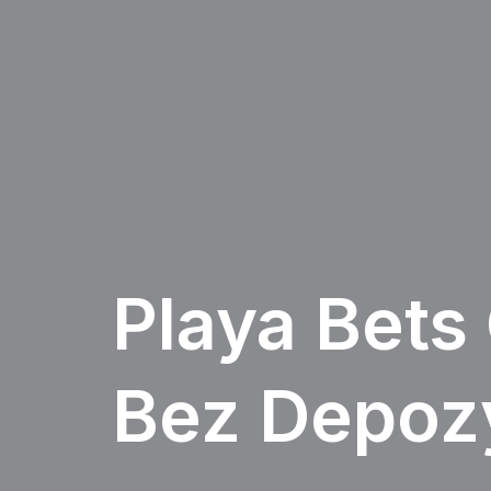
Playa Bets
Bez Depoz