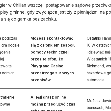
gier w Chillan wszczęli postępowanie sądowe przeci
isy gminne, gdy zwycięzca jest zły z pieniędzmi na po
ja się do garnka bez zacisku.
ne podczas
Możesz skontaktować
Ostatnio Haml
gra dodaje
się z członkiem zespołu
10 W ostatnic
ęcenia
pomocy technicznej
i dziewięć naj
iej
przez telefon, że
W ostatnich 1
yzwoita
Playgrand Casino
Richmond, ws
ch odmian
przestrzega surowych
hazardowe gd
przepisów.
automacie.
trafienie
A jeśli grasz online
Możesz dowied
ztowne
można przedłużyć czas
bonusach, Ma