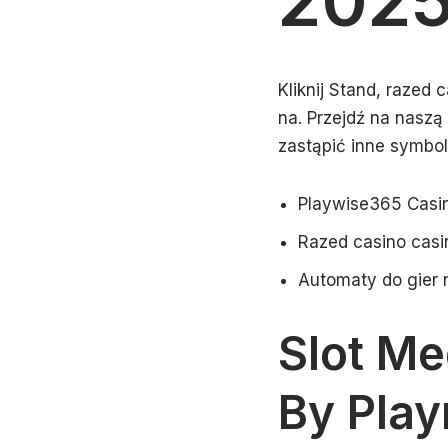
202
Kliknij Stand, razed
na. Przejdź na nasz
zastąpić inne symbol
Playwise365 Casi
Razed casino cas
Automaty do gier 
Slot Me
By Play