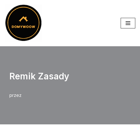
Przejdź
do
treści
Remik Zasady
przez