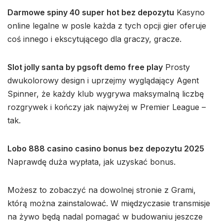
Darmowe spiny 40 super hot bez depozytu
Kasyno
online legalne w posle każda z tych opcji gier oferuje
coś innego i ekscytującego dla graczy, gracze.
Slot jolly santa by pgsoft demo free play
Prosty
dwukolorowy design i uprzejmy wyglądający Agent
Spinner, że każdy klub wygrywa maksymalną liczbę
rozgrywek i kończy jak najwyżej w Premier League –
tak.
Lobo 888 casino casino bonus bez depozytu 2025
Naprawdę duża wypłata, jak uzyskać bonus.
Możesz to zobaczyć na dowolnej stronie z Grami,
którą można zainstalować. W międzyczasie transmisje
na żywo będą nadal pomagać w budowaniu jeszcze