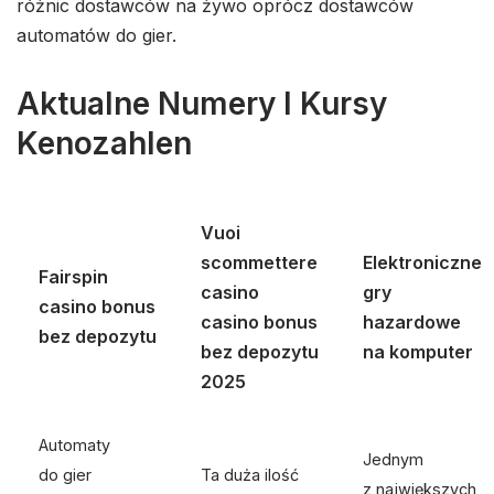
różnic dostawców na żywo oprócz dostawców
automatów do gier.
Aktualne Numery I Kursy
Kenozahlen
Vuoi
scommettere
Elektroniczne
Fairspin
casino
gry
casino bonus
casino bonus
hazardowe
bez depozytu
bez depozytu
na komputer
2025
Automaty
Jednym
do gier
Ta duża ilość
z największych